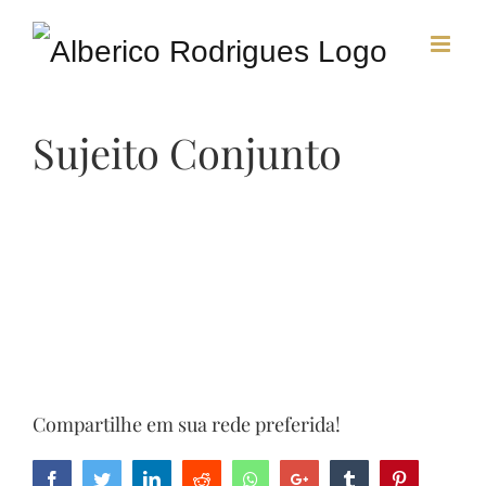
Skip
to
Sujeito Conjunto
content
Compartilhe em sua rede preferida!
Facebook
Twitter
LinkedIn
Reddit
Whatsapp
Google+
Tumblr
Pinterest