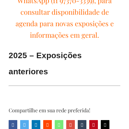
WhatsApp (11 97370-3339), para
consultar disponibilidade de
agenda para novas exposições e
informações em geral.
2025 – Exposições
anteriores
Compartilhe em sua rede preferida!
Facebook
Twitter
LinkedIn
Reddit
Whatsapp
Google+
Tumblr
Pinterest
Email