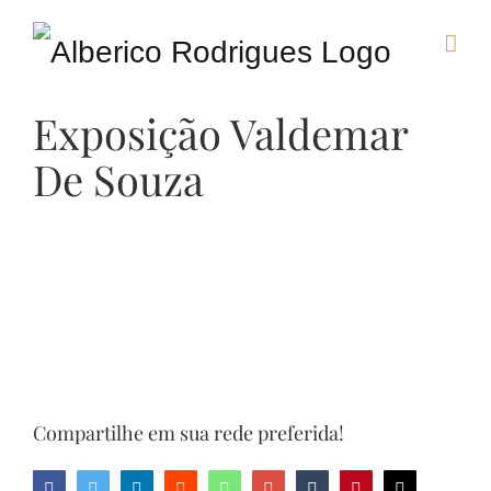
Skip
to
Exposição Valdemar
content
De Souza
Compartilhe em sua rede preferida!
Facebook
Twitter
LinkedIn
Reddit
Whatsapp
Google+
Tumblr
Pinterest
Email